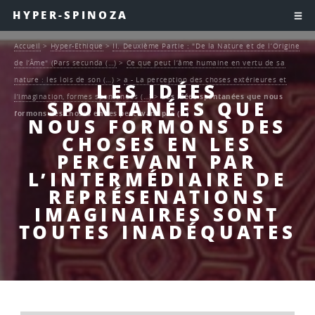
HYPER-SPINOZA
Accueil
>
Hyper-Ethique
>
II. Deuxième Partie : "De la Nature et de l’Origine
de l’Âme" (Pars secunda (…)
>
Ce que peut l’âme humaine en vertu de sa
nature : les lois de son (…)
>
a - La perception des choses extérieures et
LES IDÉES
l’imagination, formes spontanées (…)
>
Les idées spontanées que nous
SPONTANÉES QUE
formons des choses en les percevant par (…)
NOUS FORMONS DES
CHOSES EN LES
PERCEVANT PAR
L’INTERMÉDIAIRE DE
REPRÉSENATIONS
IMAGINAIRES SONT
TOUTES INADÉQUATES