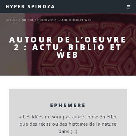
HYPER-SPINOZA
Accueil
>
Autour de l’oeuvre 2 : Actu, Biblio et Web
AUTOUR DE L’OEUVRE
2 : ACTU, BIBLIO ET
WEB
EPHEMERE
« Les idées ne sont pas autre chose en effet
que des récits ou des histoires de la nature
dans (…)