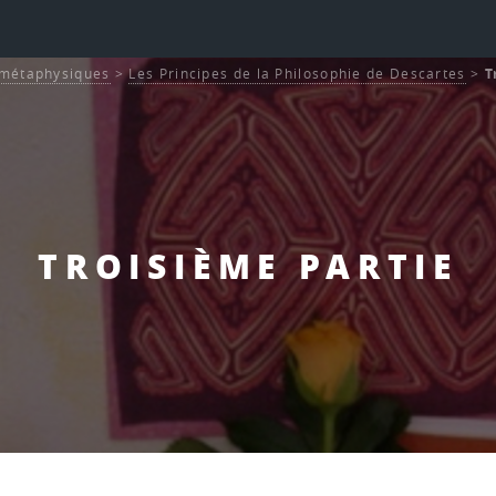
s métaphysiques
>
Les Principes de la Philosophie de Descartes
>
T
TROISIÈME PARTIE