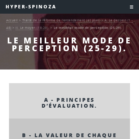
HYPER-SPINOZA
Accueil
>
Traité de la réforme de l’entendement (et plan)
>
A. Le dessein (1 -
48)
>
II. Le moyen (18-29).
>
Le meilleur mode de perception (25-29).
LE MEILLEUR MODE DE
PERCEPTION (25-29).
A - PRINCIPES
D’ÉVALUATION.
B - LA VALEUR DE CHAQUE