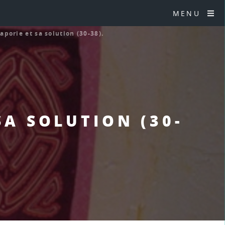
MENU
’aporie et sa solution (30-38).
SA SOLUTION (30-