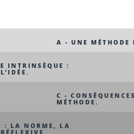
A - UNE MÉTHODE
DE INTRINSÈQUE :
L’IDÉE.
C - CONSÉQUENCE
MÉTHODE.
 : LA NORME, LA
RÉFLEXIVE.