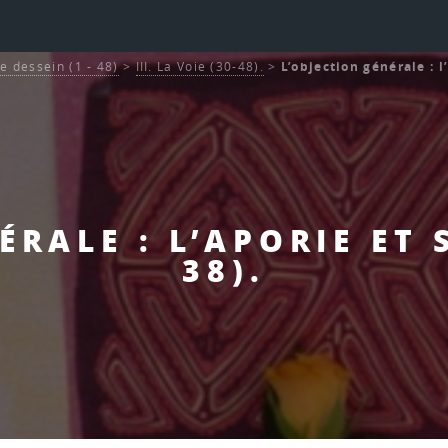
Le dessein (1 - 48)
>
III. La Voie (30-48).
>
L’objection générale : l
ÉRALE : L’APORIE ET 
38).