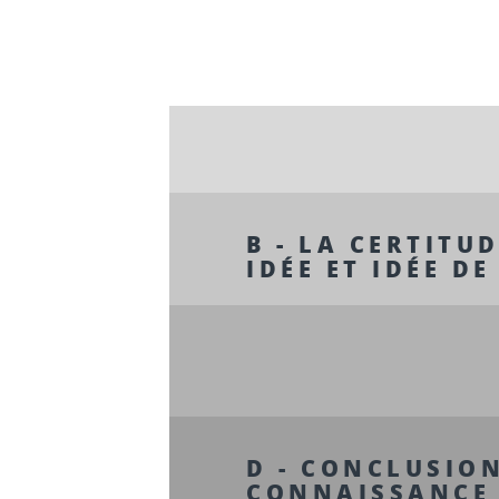
B - LA CERTITU
IDÉE ET IDÉE DE 
D - CONCLUSION
CONNAISSANCE 