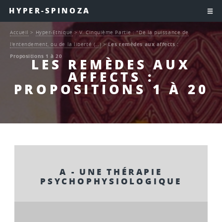
HYPER-SPINOZA
Accueil
>
Hyper-Ethique
>
V. Cinquième Partie : "De la puissance de
l’entendement, ou de la liberté (…)
>
Les remèdes aux affects :
Propositions 1 à 20
LES REMÈDES AUX
AFFECTS :
PROPOSITIONS 1 À 20
A - UNE THÉRAPIE
PSYCHOPHYSIOLOGIQUE