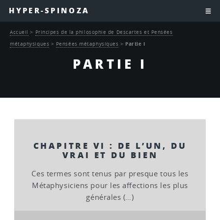
HYPER-SPINOZA
Accueil
>
Principes de la philosophie de Descartes et Pensées
métaphysiques
>
Pensées métaphysiques
>
Partie I
PARTIE I
CHAPITRE VI : DE L’UN, DU
VRAI ET DU BIEN
Ces termes sont tenus par presque tous les
Métaphysiciens pour les affections les plus
générales (…)