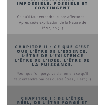
IMPOSSIBLE, POSSIBLE ET
CONTINGENT
Ce qu’il faut entendre ici par affections. -
Après cette explication de la Nature de
l’être, en (…)
CHAPITRE II : CE QUE C’EST
QUE L’ÊTRE DE L’ESSENCE,
L’ÊTRE DE L’EXISTENCE
L’ÊTRE DE L’IDÉE, L’ÊTRE DE
LA PUISSANCE.
Pour que l’on perçoive clairement ce qu’il
faut entendre par ces quatre Êtres , il est (…)
CHAPITRE I : DE L’ÊTRE
RÉEL, DE L’ÊTRE FORGÉ ET