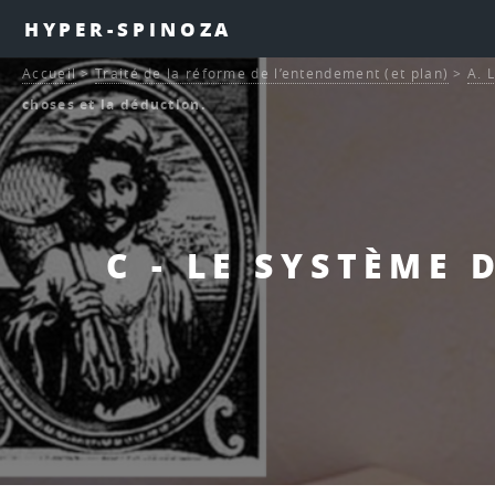
HYPER-SPINOZA
Accueil
>
Traité de la réforme de l’entendement (et plan)
>
A. 
choses et la déduction.
C - LE SYSTÈME