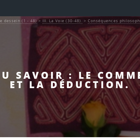
Le dessein (1 - 48)
>
III. La Voie (30-48).
>
Conséquences philosoph
 DU SAVOIR : LE COMM
ET LA DÉDUCTION.