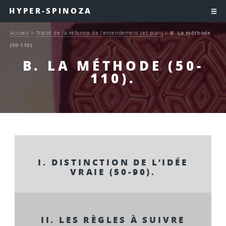
HYPER-SPINOZA
Accueil
>
Traité de la réforme de l’entendement (et plan)
>
B. La méthode
(50-110).
B. LA MÉTHODE (50-
110).
I. DISTINCTION DE L’IDÉE
VRAIE (50-90).
II. LES RÈGLES À SUIVRE