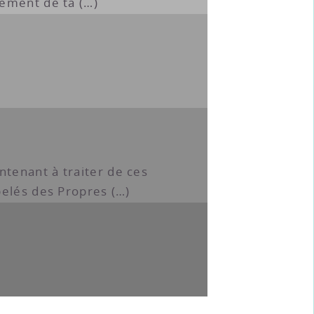
ement de ta (…)
tenant à traiter de ces
pelés des Propres (…)