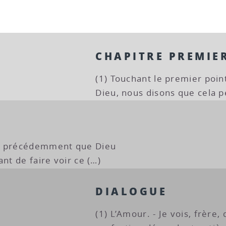
CHAPITRE PREMIE
(1) Touchant le premier point,
Dieu, nous disons que cela p
ré précédemment que Dieu
nt de faire voir ce (…)
DIALOGUE
(1) L’Amour. - Je vois, frère