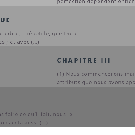
perfection dépendent entièr
GUE
endu dire, Théophile, que Dieu
s ; et avec (…)
CHAPITRE III
(1) Nous commencerons main
attributs que nous avons ap
 faire ce qu’il fait, nous le
ons cela aussi (…)