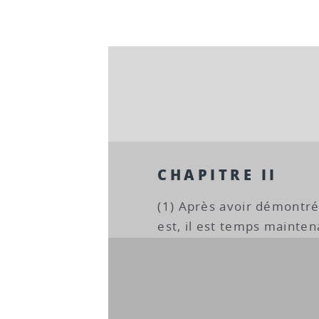
CHAPITRE II
(1) Après avoir démont
est, il est temps maintena