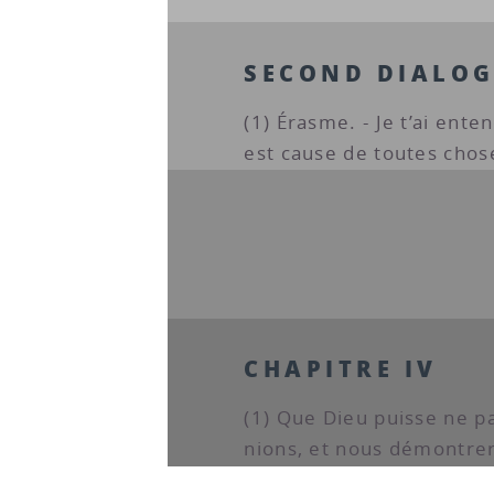
SECOND DIALO
(1) Érasme. - Je t’ai ent
est cause de toutes chose
CHAPITRE IV
(1) Que Dieu puisse ne pas
nions, et nous démontrer