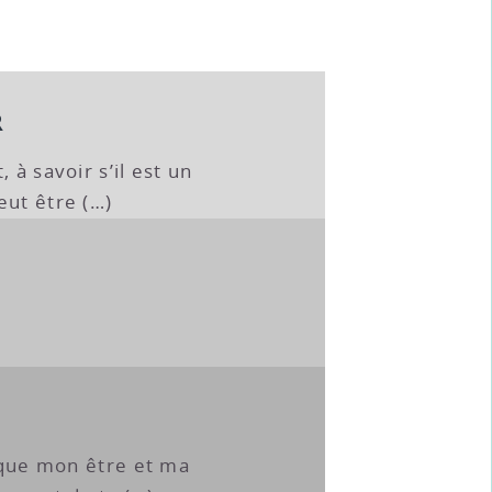
R
 à savoir s’il est un
eut être (…)
, que mon être et ma