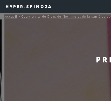
HYPER-SPINOZA
Accueil
>
Court traité de Dieu, de l’homme et de la santé de s
PR