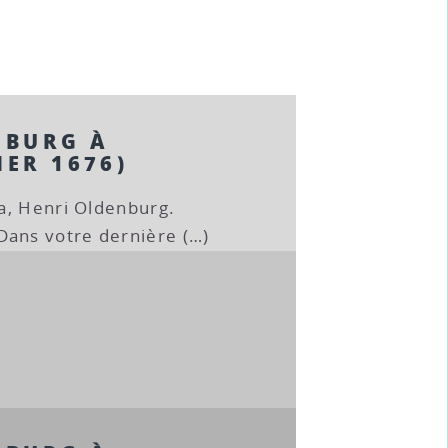
NBURG À
IER 1676)
a, Henri Oldenburg.
ans votre dernière (…)