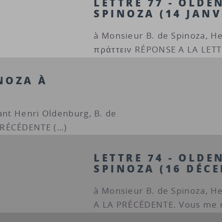
LETTRE 77 - OLDE
SPINOZA (14 JANV
à Monsieur B. de Spinoza, H
πράττειν RÉPONSE A LA LETT
INOZA À
ant Henri Oldenburg, B. de
PRÉCÉDENTE (…)
LETTRE 74 - OLDE
SPINOZA (16 DÉCE
à Monsieur B. de Spinoza, 
A LA PRÉCÉDENTE. Vous me 