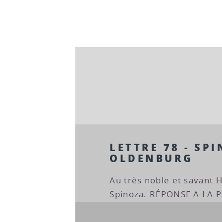
LETTRE 78 - SP
OLDENBURG
Au très noble et savant 
Spinoza. RÉPONSE A LA 