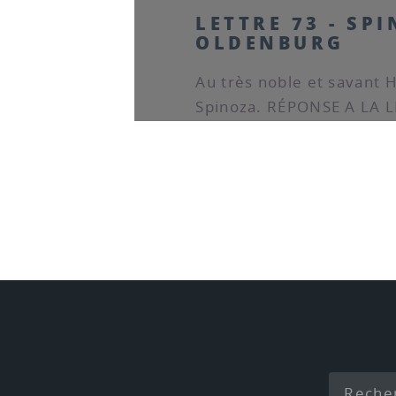
LETTRE 73 - SP
OLDENBURG
Au très noble et savant 
Spinoza. RÉPONSE A LA LE