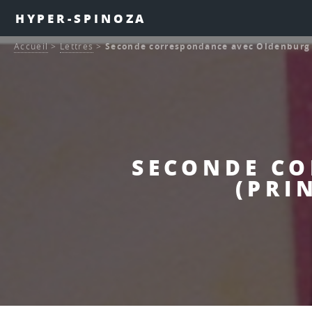
HYPER-SPINOZA
Accueil
>
Lettres
>
Seconde correspondance avec Oldenburg (
SECONDE C
(PRI