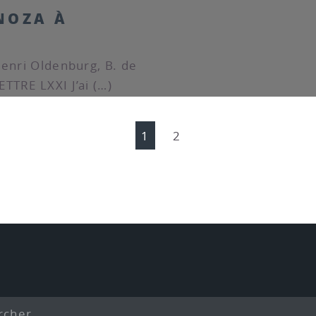
INOZA À
Henri Oldenburg, B. de
TTRE LXXI J’ai (…)
1
2