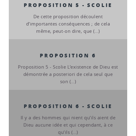
PROPOSITION 5 - SCOLIE
De cette proposition découlent
d’importantes conséquences ; de cela
même, peut-on dire, que (…)
PROPOSITION 6
Proposition 5 - Scolie L’existence de Dieu est
démontrée a posteriori de cela seul que
son (…)
PROPOSITION 6 - SCOLIE
Il y a des hommes qui nient qu’ils aient de
Dieu aucune idée et qui cependant, à ce
qu’ils (…)