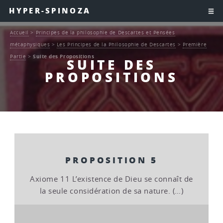
HYPER-SPINOZA
Accueil
>
Principes de la philosophie de Descartes et Pensées
métaphysiques
>
Les Principes de la Philosophie de Descartes
>
Première
Partie
>
Suite des Propositions
SUITE DES
PROPOSITIONS
PROPOSITION 5
Axiome 11 L’existence de Dieu se connaît de
la seule considération de sa nature. (…)