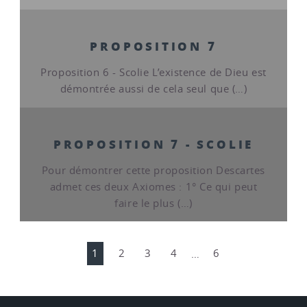
PROPOSITION 7
Proposition 6 - Scolie L’existence de Dieu est
démontrée aussi de cela seul que (…)
PROPOSITION 7 - SCOLIE
Pour démontrer cette proposition Descartes
admet ces deux Axiomes : 1° Ce qui peut
faire le plus (…)
1
2
3
4
…
6