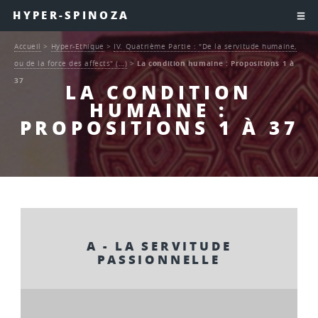
HYPER-SPINOZA
Accueil
>
Hyper-Ethique
>
IV. Quatrième Partie : "De la servitude humaine,
ou de la force des affects" (…)
>
La condition humaine : Propositions 1 à
37
LA CONDITION
HUMAINE :
PROPOSITIONS 1 À 37
A - LA SERVITUDE
PASSIONNELLE