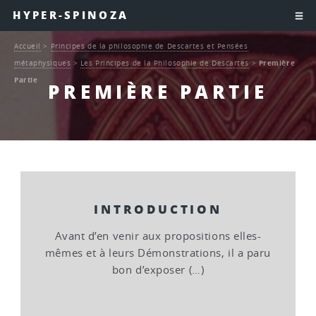
HYPER-SPINOZA
Accueil
>
Principes de la philosophie de Descartes et Pensées
métaphysiques
>
Les Principes de la Philosophie de Descartes
>
Première
Partie
PREMIÈRE PARTIE
INTRODUCTION
Avant d’en venir aux propositions elles-
mêmes et à leurs Démonstrations, il a paru
bon d’exposer (…)