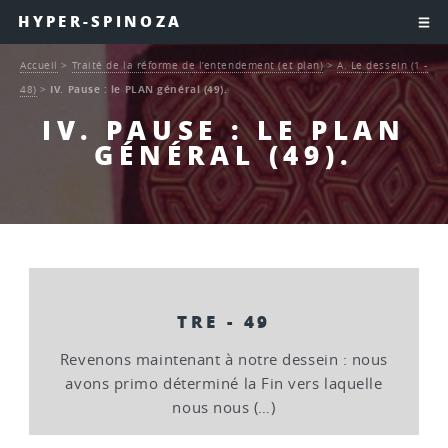
HYPER-SPINOZA
Accueil
>
Traité de la réforme de l’entendement (et plan)
>
A. Le dessein (1 -
48)
>
IV. Pause : le PLAN général (49).
IV. PAUSE : LE PLAN
GÉNÉRAL (49).
TRE - 49
Revenons maintenant à notre dessein : nous
avons primo déterminé la Fin vers laquelle
nous nous (…)