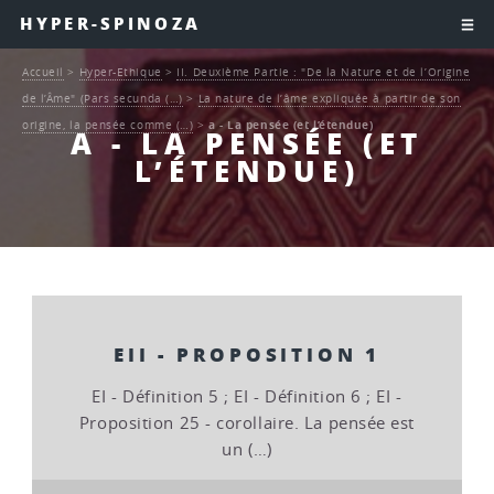
HYPER-SPINOZA
Accueil
>
Hyper-Ethique
>
II. Deuxième Partie : "De la Nature et de l’Origine
de l’Âme" (Pars secunda (…)
>
La nature de l’âme expliquée à partir de son
origine, la pensée comme (…)
>
a - La pensée (et l’étendue)
A - LA PENSÉE (ET
L’ÉTENDUE)
EII - PROPOSITION 1
EI - Définition 5 ; EI - Définition 6 ; EI -
Proposition 25 - corollaire. La pensée est
un (…)