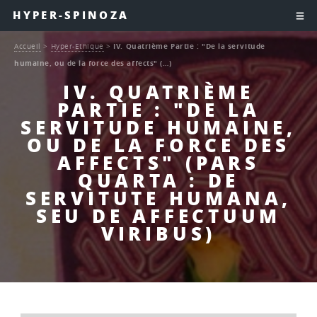
HYPER-SPINOZA
Accueil
>
Hyper-Ethique
>
IV. Quatrième Partie : "De la servitude
humaine, ou de la force des affects" (…)
IV. QUATRIÈME
PARTIE : "DE LA
SERVITUDE HUMAINE,
OU DE LA FORCE DES
AFFECTS" (PARS
QUARTA : DE
SERVITUTE HUMANA,
SEU DE AFFECTUUM
VIRIBUS)