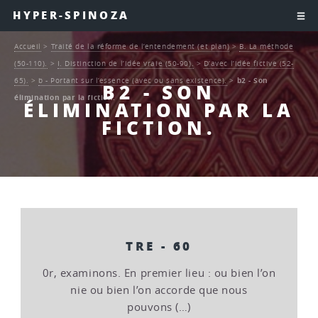
HYPER-SPINOZA
Accueil
>
Traité de la réforme de l’entendement (et plan)
>
B. La méthode
(50-110).
>
I. Distinction de l’idée vraie (50-90).
>
D’avec l’idée fictive (52-
65).
>
b - Portant sur l’essence (avec ou sans existence).
>
b2 - Son
B2 - SON
élimination par la fiction.
ÉLIMINATION PAR LA
FICTION.
TRE - 60
0r, examinons. En premier lieu : ou bien l’on
nie ou bien l’on accorde que nous
pouvons (…)