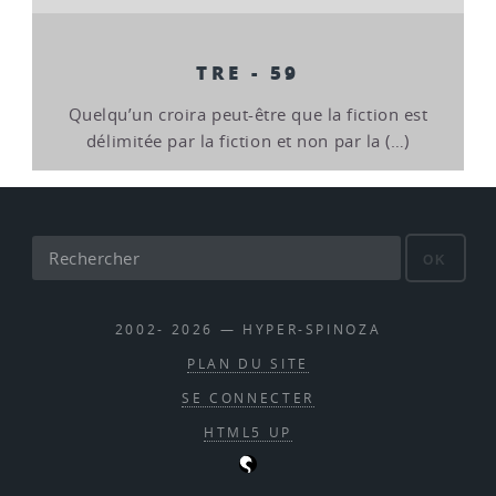
TRE - 59
Quelqu’un croira peut-être que la fiction est
délimitée par la fiction et non par la (…)
OK
2002- 2026 — HYPER-SPINOZA
PLAN DU SITE
SE CONNECTER
HTML5 UP