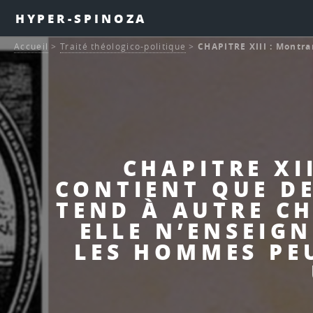
HYPER-SPINOZA
Accueil
>
Traité théologico-politique
>
CHAPITRE XIII : Montra
CHAPITRE XI
CONTIENT QUE DE
TEND À AUTRE CH
ELLE N’ENSEIGN
LES HOMMES PE