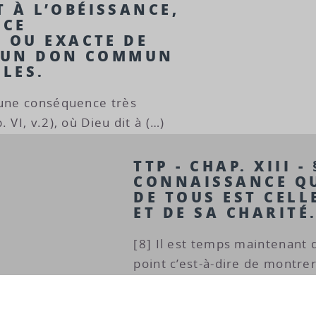
 À L’OBÉISSANCE,
NCE
 OU EXACTE DE
S UN DON COMMUN
ÈLES.
 une conséquence très
 VI, v.2), où Dieu dit à (…)
TTP - CHAP. XIII -
CONNAISSANCE QU
DE TOUS EST CELL
ET DE SA CHARITÉ
[8] Il est temps maintenant
point c’est-à-dire de montre