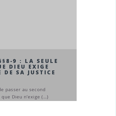
 §§8-9 : LA SEULE
E DIEU EXIGE
E DE SA JUSTICE
.
 de passer au second
r que Dieu n’exige (…)