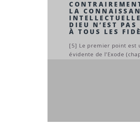
CONTRAIREMENT
LA CONNAISSA
INTELLECTUELLE
DIEU N’EST PA
À TOUS LES FID
[5] Le premier point est
évidente de l’Exode (chap.