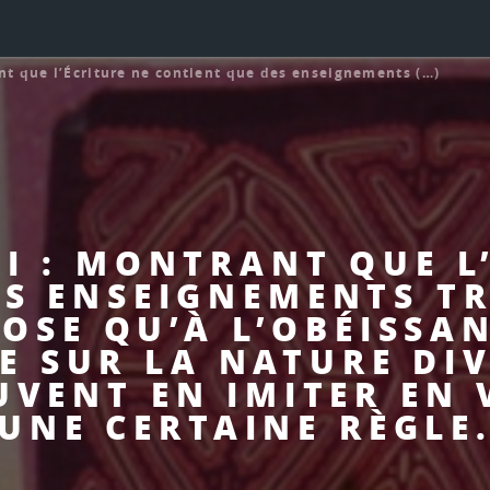
nt que l’Écriture ne contient que des enseignements (…)
II : MONTRANT QUE L
S ENSEIGNEMENTS TR
OSE QU’À L’OBÉISSAN
E SUR LA NATURE DI
UVENT EN IMITER EN 
UNE CERTAINE RÈGLE