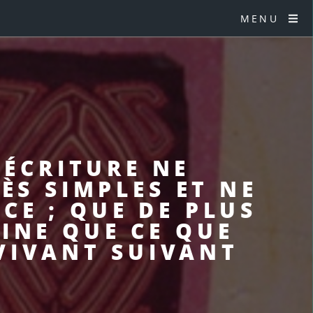
MENU
’ÉCRITURE NE
ÈS SIMPLES ET NE
CE ; QUE DE PLUS
VINE QUE CE QUE
VIVANT SUIVANT
.