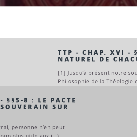
TTP - CHAP. XVI - 
NATUREL DE CHAC
[1] Jusqu’à présent notre sou
Philosophie de la Théologie 
- §§5-8 : LE PACTE
 SOUVERAIN SUR
.
 vrai, personne n’en peut
coup plus utile aux (…)