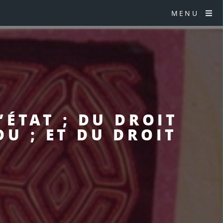
MENU
’ÉTAT ; DU DROIT
DU ; ET DU DROIT