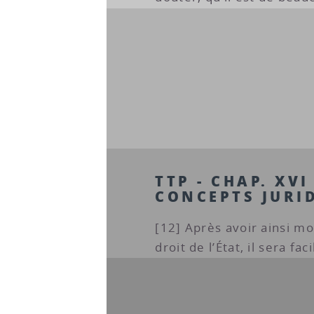
TTP - CHAP. XVI
CONCEPTS JURI
[12] Après avoir ainsi m
droit de l’État, il sera fa