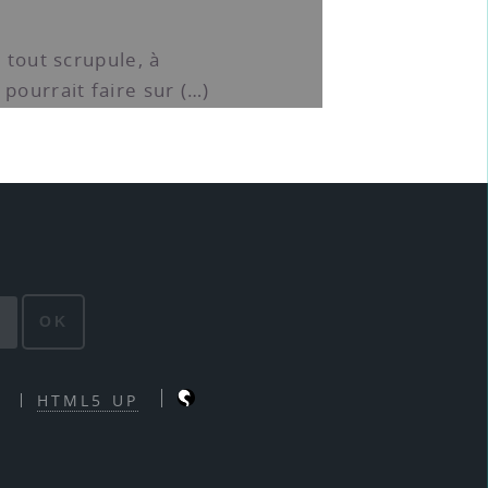
r tout scrupule, à
pourrait faire sur (…)
OK
HTML5 UP