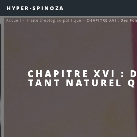
HYPER-SPINOZA
Accueil
>
Traité théologico-politique
>
CHAPITRE XVI : Des Fon
CHAPITRE XVI : 
TANT NATUREL QU