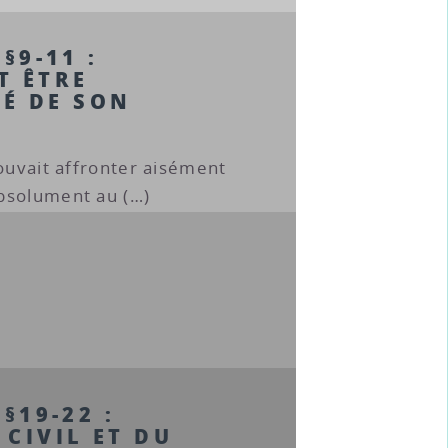
§§9-11 :
T ÊTRE
É DE SON
pouvait affronter aisément
bsolument au (…)
§§19-22 :
CIVIL ET DU