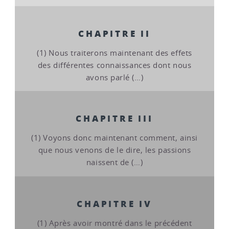
CHAPITRE II
(1) Nous traiterons maintenant des effets
des différentes connaissances dont nous
avons parlé (…)
CHAPITRE III
(1) Voyons donc maintenant comment, ainsi
que nous venons de le dire, les passions
naissent de (…)
CHAPITRE IV
(1) Après avoir montré dans le précédent