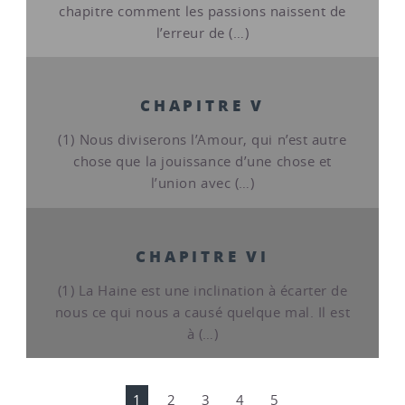
chapitre comment les passions naissent de
l’erreur de (…)
CHAPITRE V
(1) Nous diviserons l’Amour, qui n’est autre
chose que la jouissance d’une chose et
l’union avec (…)
CHAPITRE VI
(1) La Haine est une inclination à écarter de
nous ce qui nous a causé quelque mal. Il est
à (…)
1
2
3
4
5