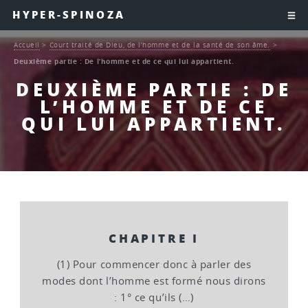
HYPER-SPINOZA
Accueil
>
Court traité de Dieu, de l’homme et de la santé de son âme.
>
Deuxième partie : De l’homme et de ce qui lui appartient.
DEUXIÈME PARTIE : DE
L’HOMME ET DE CE
QUI LUI APPARTIENT.
CHAPITRE I
(1) Pour commencer donc à parler des
modes dont l’homme est formé nous dirons
: 1° ce qu’ils (…)