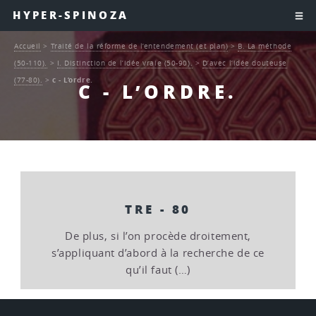
HYPER-SPINOZA
Accueil
>
Traité de la réforme de l’entendement (et plan)
>
B. La méthode
(50-110).
>
I. Distinction de l’idée vraie (50-90).
>
D’avec l’idée douteuse
(77-80).
>
c - L’ordre.
C - L’ORDRE.
TRE - 80
De plus, si l’on procède droitement,
s’appliquant d’abord à la recherche de ce
qu’il faut (…)