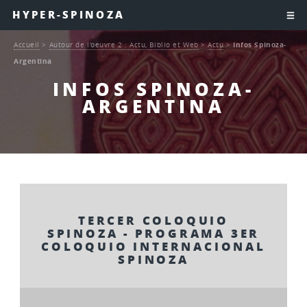
HYPER-SPINOZA
Accueil
>
Autour de l’oeuvre 2 : Actu, Biblio et Web
>
Actu
>
Infos Spinoza-
Argentina
INFOS SPINOZA-
ARGENTINA
TERCER COLOQUIO
SPINOZA - PROGRAMA 3ER
COLOQUIO INTERNACIONAL
SPINOZA