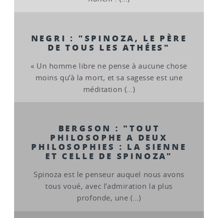
NEGRI : "SPINOZA, LE PÈRE
DE TOUS LES ATHÉES"
« Un homme libre ne pense à aucune chose
moins qu’à la mort, et sa sagesse est une
méditation (…)
BERGSON : "TOUT
PHILOSOPHE A DEUX
PHILOSOPHIES : LA SIENNE
ET CELLE DE SPINOZA"
Spinoza est le penseur auquel nous avons
tous voué, avec l’admiration la plus
profonde, une (…)