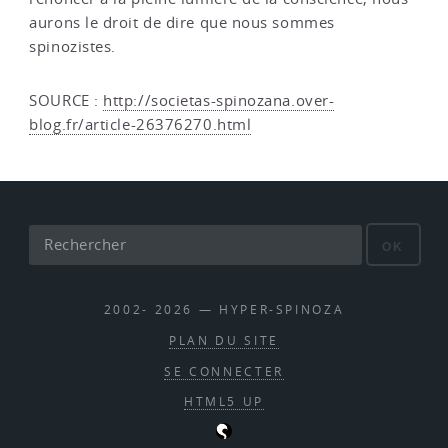
aurons le droit de dire que nous sommes
spinozistes.
SOURCE :
http://societas-spinozana.over-
blog.fr/article-26376270.html
OK
2002- 2026 — HYPER-SPINOZA
PLAN DU SITE
SE CONNECTER
HTML5 UP