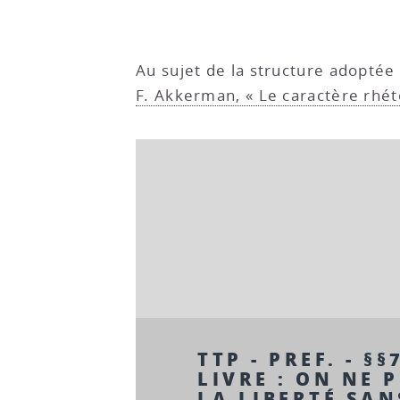
Au sujet de la structure adoptée
F. Akkerman, « Le caractère rhé
TTP - PREF. - §§
LIVRE : ON NE 
LA LIBERTÉ SAN