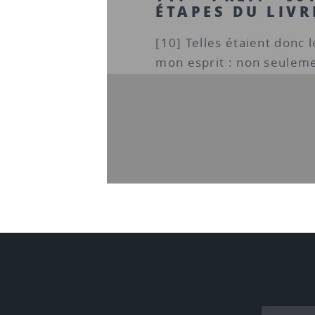
ÉTAPES DU LIVR
[10] Telles étaient donc 
mon esprit : non seulemen