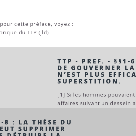
 pour cette préface, voyez :
torique du TTP
(jld).
TTP - PREF. - §§1
DE GOUVERNER LA
N’EST PLUS EFFIC
SUPERSTITION.
[1] Si les hommes pouvaient 
affaires suivant un dessein a
7-8 : LA THÈSE DU
PEUT SUPPRIMER
S DÉTRUIRE LA