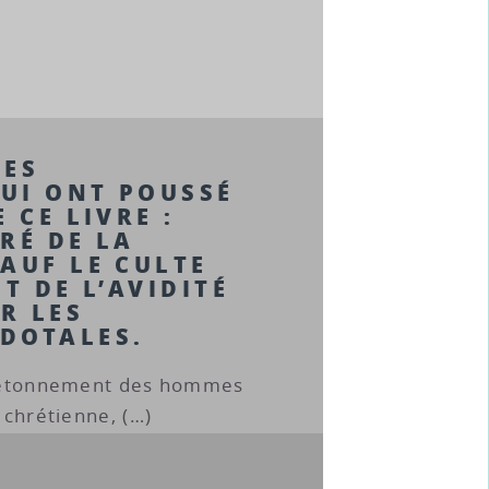
LES
UI ONT POUSSÉ
 CE LIVRE :
RÉ DE LA
AUF LE CULTE
T DE L’AVIDITÉ
R LES
DOTALES.
ec étonnement des hommes
n chrétienne, (…)