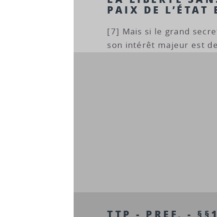
PAIX DE L’ÉTAT 
[7] Mais si le grand sec
son intérêt majeur est d
TTP - PREF. - §§