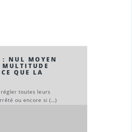
-6 : NUL MOYEN
 MULTITUDE
ACE QUE LA
régler toutes leurs
rrêté ou encore si (…)