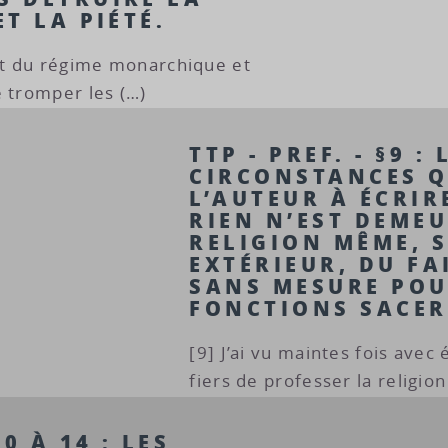
ET LA PIÉTÉ.
ret du régime monarchique et
e tromper les (…)
TTP - PREF. - §9 : 
CIRCONSTANCES Q
L’AUTEUR À ÉCRIRE
RIEN N’EST DEMEU
RELIGION MÊME, S
EXTÉRIEUR, DU FAI
SANS MESURE POU
FONCTIONS SACER
[9] J’ai vu maintes fois av
fiers de professer la religio
10 À 14 : LES