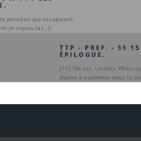
E.
les pensées qui occupaient
t je voyais la (…)
TTP - PREF. - §§ 15
ÉPILOGUE.
[15] Tel est, Lecteur Philoso
donne à examiner avec la con