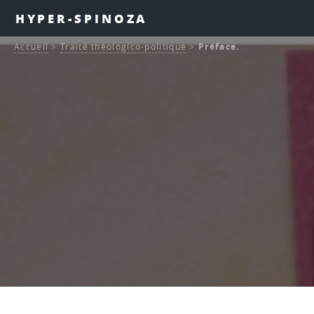
HYPER-SPINOZA
Accueil
>
Traité théologico-politique
>
Préface.