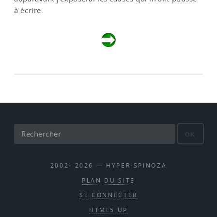
à écrire.
OK
2002- 2026 — HYPER-SPINOZA
PLAN DU SITE
SE CONNECTER
HTML5 UP