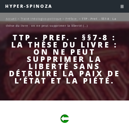
HYPER-SPINOZA
Accueil
>
Traité théologico-politique
>
Préface.
>
TTP - Pref. - §§7-8 : La
thèse du livre : on ne peut supprimer la liberté (…)
TTP - PREF. - §§7-8 :
LA THÈSE DU LIVRE :
ON NE PEUT
SUPPRIMER LA
LIBERTÉ SANS
DÉTRUIRE LA PAIX DE
L’ÉTAT ET LA PIÉTÉ.