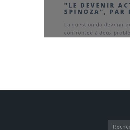
"LE DEVENIR AC
SPINOZA", PAR
La question du devenir a
confrontée à deux probl