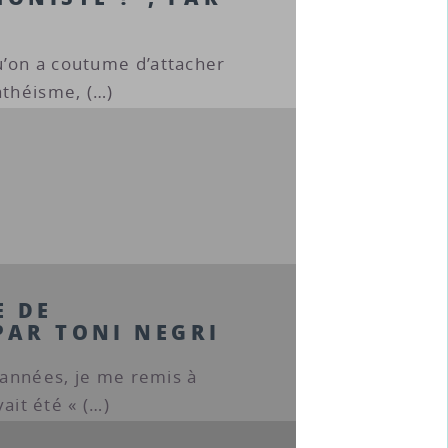
’on a coutume d’attacher
athéisme, (…)
E DE
PAR TONI NEGRI
d’années, je me remis à
vait été « (…)