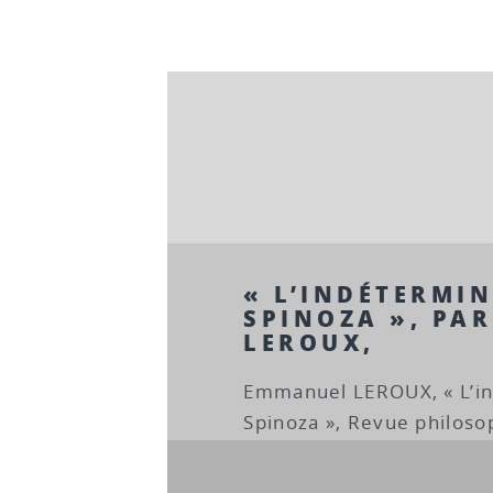
« L’INDÉTERMIN
SPINOZA », PA
LEROUX,
Emmanuel LEROUX, « L’in
Spinoza », Revue philoso