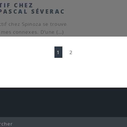
TIF CHEZ
 PASCAL SÉVERAC
ctif chez Spinoza se trouve
èmes connexes. D’une (…)
1
2