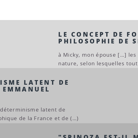
LE CONCEPT DE F
PHILOSOPHIE DE 
à Micky, mon épouse […] les l
nature, selon lesquelles tout 
ISME LATENT DE
R EMMANUEL
déterminisme latent de
phique de la France et de (…)
"SPINOZA EST-IL 