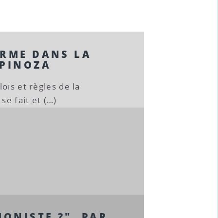
ORME DANS LA
SPINOZA
ois et règles de la
se fait et (…)
MONISTE ?", PAR