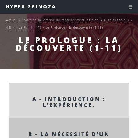
HYPER-SPINOZA
Accueil
>
Traité de la réforme de l’entendement (et plan)
>
A. Le dessein (1 -
48)
>
I. La Fin (1 - 17)
>
Le Prologue : la découverte (1-11)
LE PROLOGUE : LA
DÉCOUVERTE (1-11)
A - INTRODUCTION :
L’EXPÉRIENCE.
B - LA NÉCESSITÉ D’UN