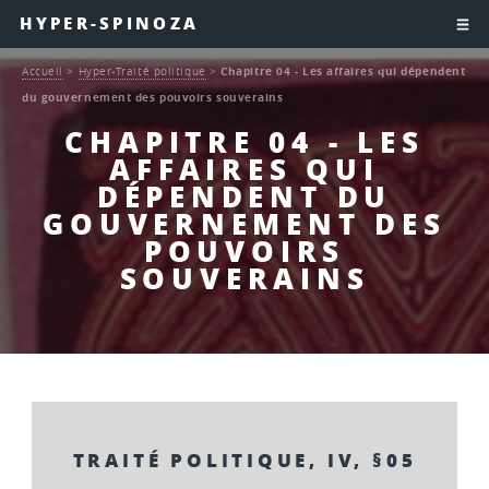
HYPER-SPINOZA
Accueil
>
Hyper-Traité politique
>
Chapitre 04 - Les affaires qui dépendent
du gouvernement des pouvoirs souverains
CHAPITRE 04 - LES
AFFAIRES QUI
DÉPENDENT DU
GOUVERNEMENT DES
POUVOIRS
SOUVERAINS
TRAITÉ POLITIQUE, IV, §05