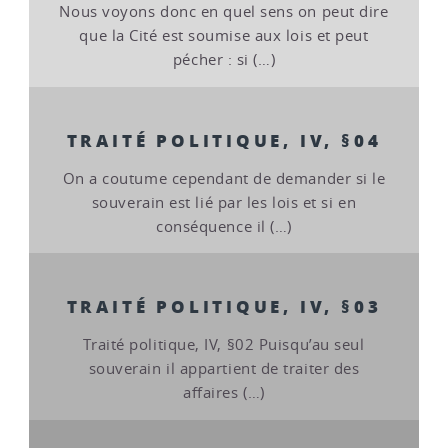
Nous voyons donc en quel sens on peut dire
que la Cité est soumise aux lois et peut
pécher : si (…)
TRAITÉ POLITIQUE, IV, §04
On a coutume cependant de demander si le
souverain est lié par les lois et si en
conséquence il (…)
TRAITÉ POLITIQUE, IV, §03
Traité politique, IV, §02 Puisqu’au seul
souverain il appartient de traiter des
affaires (…)