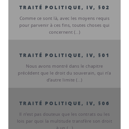
TRAITÉ POLITIQUE, IV, §02
Comme ce sont là, avec les moyens requis
pour parvenir à ces fins, toutes choses qui
concernent (…)
TRAITÉ POLITIQUE, IV, §01
Nous avons montré dans le chapitre
précédent que le droit du souverain, qui n’a
d’autre limite (…)
TRAITÉ POLITIQUE, IV, §06
Il n’est pas douteux que les contrats ou les
lois par quoi la multitude transfère son droit
à un (…)