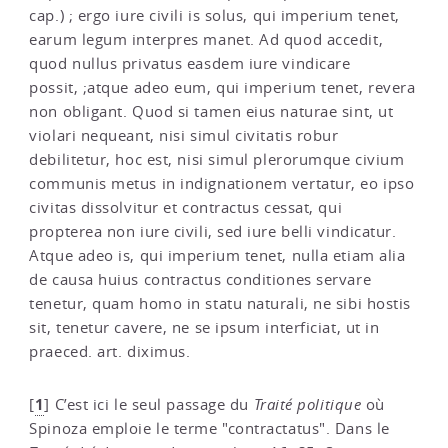
cap.) ; ergo iure civili is solus, qui imperium tenet,
earum legum interpres manet. Ad quod accedit,
quod nullus privatus easdem iure vindicare
possit, ;atque adeo eum, qui imperium tenet, revera
non obligant. Quod si tamen eius naturae sint, ut
violari nequeant, nisi simul civitatis robur
debilitetur, hoc est, nisi simul plerorumque civium
communis metus in indignationem vertatur, eo ipso
civitas dissolvitur et contractus cessat, qui
propterea non iure civili, sed iure belli vindicatur.
Atque adeo is, qui imperium tenet, nulla etiam alia
de causa huius contractus conditiones servare
tenetur, quam homo in statu naturali, ne sibi hostis
sit, tenetur cavere, ne se ipsum interficiat, ut in
praeced. art. diximus.
1
[
]
C’est ici le seul passage du
Traité politique
où
Spinoza emploie le terme "contractatus". Dans le