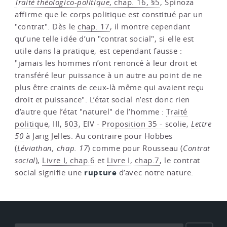
Traité théologico-politique
, chap. 16, §5
, Spinoza
affirme que le corps politique est constitué par un
"contrat". Dès le
chap. 17
, il montre cependant
qu’une telle idée d’un "contrat social", si elle est
utile dans la pratique, est cependant fausse :
"jamais les hommes n’ont renoncé à leur droit et
transféré leur puissance à un autre au point de ne
plus être craints de ceux-là même qui avaient reçu
droit et puissance". L’état social n’est donc rien
d’autre que l’état "naturel" de l’homme :
Traité
politique, III, §03
,
EIV - Proposition 35 - scolie
,
Lettre
50
à Jarig Jelles. Au contraire pour Hobbes
(
Léviathan, chap. 17
) comme pour Rousseau (
Contrat
social
),
Livre I, chap.6
et
Livre I, chap.7
, le contrat
rupture
social signifie une
d’avec notre nature.