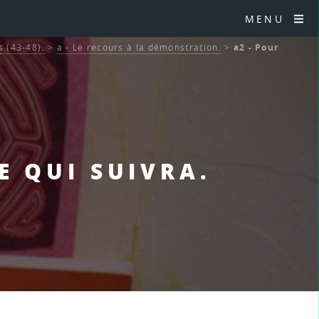
MENU
 (43-48).
>
a - Le recours à la démonstration.
>
a2 - Pour
E QUI SUIVRA.