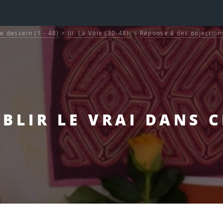
Le dessein (1 - 48)
>
III. La Voie (30-48).
>
Réponse à des objections
ABLIR LE VRAI DANS C