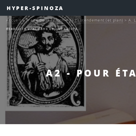
HYPER-SPINOZA
Accueil
>
Traité de la réforme de l’entendement (et plan)
>
A. 
établir le vrai dans ce qui suivra.
A2 - POUR ÉT