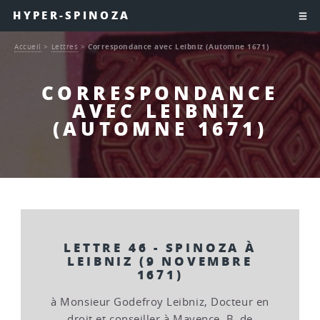
HYPER-SPINOZA
Accueil
>
Lettres
>
Correspondance avec Leibniz (Automne 1671)
CORRESPONDANCE
AVEC LEIBNIZ
(AUTOMNE 1671)
LETTRE 46 - SPINOZA À
LEIBNIZ (9 NOVEMBRE
1671)
à Monsieur Godefroy Leibniz, Docteur en
droit et conseiller à Mayence. B. de