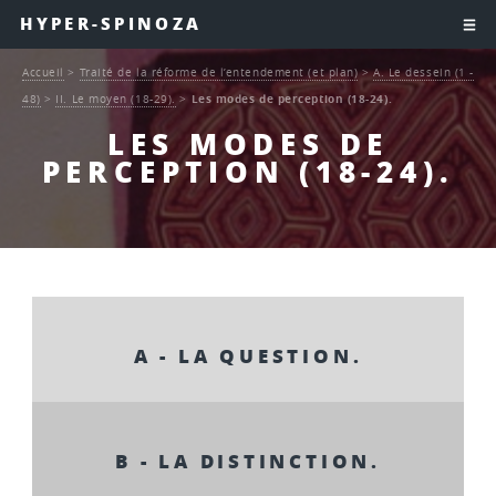
HYPER-SPINOZA
Accueil
>
Traité de la réforme de l’entendement (et plan)
>
A. Le dessein (1 -
48)
>
II. Le moyen (18-29).
>
Les modes de perception (18-24).
LES MODES DE
PERCEPTION (18-24).
A - LA QUESTION.
B - LA DISTINCTION.