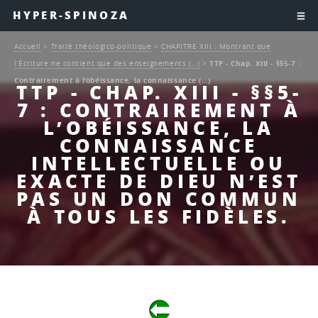
HYPER-SPINOZA
Accueil
>
Traité théologico-politique
>
CHAPITRE XIII : Montrant que
l’Écriture ne contient que des enseignements (…)
>
TTP - Chap. XIII - §§5-7 :
Contrairement à l’obéissance, la connaissance (…)
TTP - CHAP. XIII - §§5-
7 : CONTRAIREMENT À
L’OBÉISSANCE, LA
CONNAISSANCE
INTELLECTUELLE OU
EXACTE DE DIEU N’EST
PAS UN DON COMMUN
À TOUS LES FIDÈLES.