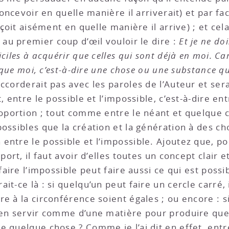
concevoir en quelle manière il arriverait) et par f
onçoit aisément en quelle manière il arrive) ; et ce
 au premier coup d’œil vouloir le dire :
Et je ne do
iles à acquérir que celles qui sont déjà en moi. Car 
 que moi, c’est-à-dire une chose ou une substance qui
accorderait pas avec les paroles de l’Auteur et ser
, entre le possible et l’impossible, c’est-à-dire en
roportion ; tout comme entre le néant et quelque 
ossibles que la création et la génération à des ch
entre le possible et l’impossible. Ajoutez que, 
port, il faut avoir d’elles toutes un concept clair e
faire l’impossible peut faire aussi ce qui est poss
t-ce là : si quelqu’un peut faire un cercle carré, 
e à la circonférence soient égales ; ou encore : s
’en servir comme d’une matière pour produire quel
 quelque chose ? Comme je l’ai dit en effet, entre