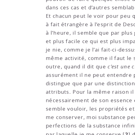
dans ces cas et d’autres semblabl
Et chacun peut le voir pour peu 
à fait étrangère à l’esprit de D
à l’heure, il semble que par plus 
et plus facile ce qui est plus imp
je nie, comme je l’ai fait-ci-des
même activité, comme il faut le s
outre, quand il dit que
c’est une 
assurément il ne peut entendre p
distingue que par une distinctio
attributs. Pour la même raison i
nécessairement de son essence et
semble vouloir, les propriétés et 
me conserver, moi substance pens
perfections de la substance infin
2
par laquelle je me conserve
[
]
d