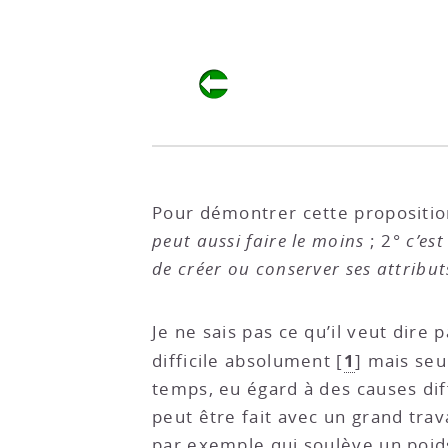
Pour démontrer cette propositi
peut aussi faire le moins
; 2°
c’es
de créer ou conserver ses attribut
Je ne sais pas ce qu’il veut dire pa
1
difficile absolument
[
]
mais seu
temps, eu égard à des causes diffé
peut être fait avec un grand trava
par exemple qui soulève un poids