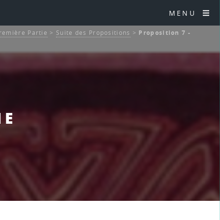
MENU
remière Partie
>
Suite des Propositions
>
Proposition 7 -
IE