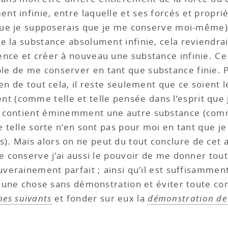
 infinie, entre laquelle et ses forcés et propriét
 que je supposerais que je me conserve moi-même), 
e la substance absolument infinie, cela reviendr
nce et créer à nouveau une substance infinie. Ce
e de me conserver en tant que substance finie. P
en de tout cela, il reste seulement que ce soient l
(comme telle et telle pensée dans l’esprit que j
e contient éminemment une autre substance (com
e telle sorte n’en sont pas pour moi en tant que j
. Mais alors on ne peut du tout conclure de cet 
e conserve j’ai aussi le pouvoir de me donner tout
uverainement parfait ; ainsi qu’il est suffisammen
is une chose sans démonstration et éviter toute co
es suivants
et fonder sur eux la
démonstration de 