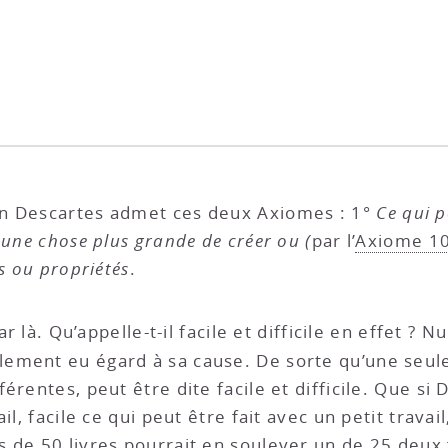
on Descartes admet ces deux Axiomes : 1°
Ce qui pe
t une chose plus grande de créer ou (
par l’
Axiome 1
s ou propriétés
.
r là. Qu’appelle-t-il facile et difficile en effet ? N
lement eu égard à sa cause. De sorte qu’une seu
rentes, peut être dite facile et difficile. Que si D
il, facile ce qui peut être fait avec un petit trava
 de 50 livres pourrait en soulever un de 25 deux f