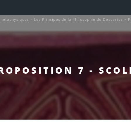
s métaphysiques
>
Les Principes de la Philosophie de Descartes
>
P
ROPOSITION 7 - SCOL