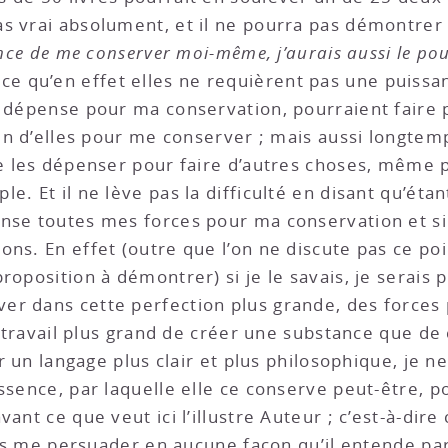
s vrai absolument, et il ne pourra pas démontrer 
sance de me conserver moi-même, j’aurais aussi le po
ce qu’en effet elles ne requièrent pas une puissan
e dépense pour ma conservation, pourraient faire 
soin d’elles pour me conserver ; mais aussi longte
se les dépenser pour faire d’autres choses, même 
e. Et il ne lève pas la difficulté en disant qu’éta
nse toutes mes forces pour ma conservation et si 
ns. En effet (outre que l’on ne discute pas ce poin
roposition à démontrer) si je le savais, je serais 
r dans cette perfection plus grande, des forces p
un travail plus grand de créer une substance que de
er un langage plus clair et plus philosophique, je n
ssence, par laquelle elle ce conserve peut-être, p
ant ce que veut ici l’illustre Auteur ; c’est-à-dire 
puis me persuader en aucune façon qu’il entende par 