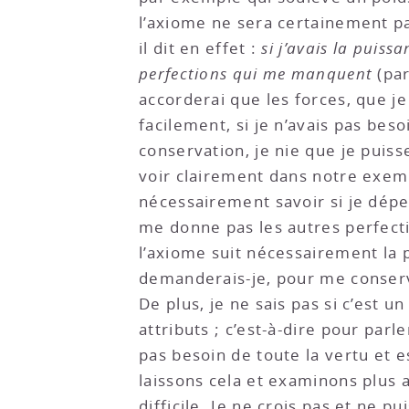
l’axiome ne sera certainement pa
il dit en effet :
si j’avais la puis
perfections qui me manquent
(par
accorderai que les forces, que j
facilement, si je n’avais pas be
conservation, je nie que je puis
voir clairement dans notre exempl
nécessairement savoir si je dépe
me donne pas les autres perfectio
l’axiome suit nécessairement la p
demanderais-je, pour me conserve
De plus, je ne sais pas si c’est 
attributs ; c’est-à-dire pour parl
pas besoin de toute la vertu et e
laissons cela et examinons plus av
difficile. Je ne crois pas et ne 