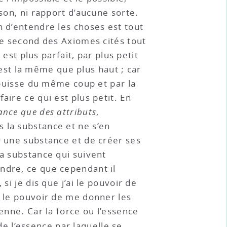
son, ni rapport d’aucune sorte.
n d’entendre les choses est tout
 le second des Axiomes cités tout
 est plus parfait, par plus petit
é est la même que plus haut ; car
e puisse du même coup et par la
aire ce qui est plus petit. En
ance que des attributs
,
 la substance et ne s’en
r une substance et de créer ses
la substance qui suivent
ndre, ce que cependant il
si je dis que j’ai le pouvoir de
e le pouvoir de me donner les
enne. Car la force ou l’essence
e l’essence par laquelle se