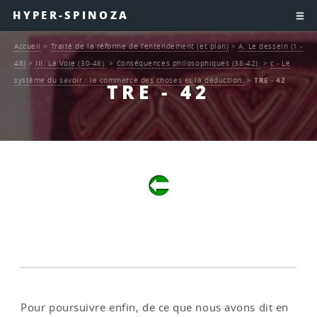
HYPER-SPINOZA
Accueil
>
Traité de la réforme de l’entendement (et plan)
>
A. Le dessein (1 -
48)
>
III. La Voie (30-48).
>
Conséquences philosophiques (38-42).
>
c - Le
système du savoir : le commerce des choses et la déduction.
>
TRE - 42
TRE - 42
Pour poursuivre enfin, de ce que nous avons dit en