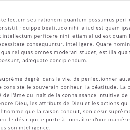
t intellectum seu rationem quantum possumus perf
onsistit ; quippe beatitudo nihil aliud est quam i
 at intellectum perficere nihil etiam aliud est qua
cessitate consequuntur, intelligere. Quare hominis
 qua reliquas omnes moderari studet, est illa qu
e possunt, adæquate concipiendum.
 au suprême degré, dans la vie, de perfectionner au
ue consiste le souverain bonheur, la béatitude. La b
é de l’âme qui naît de la connaissance intuitive de 
re Dieu, les attributs de Dieu et les actions qui 
l’homme que la raison conduit, son désir suprême, 
donc le désir qui le porte à connaître d’une maniè
us son intelligence.