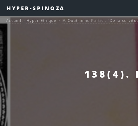
HYPER-SPINOZA
Accueil
>
Hyper-Ethique
>
IV. Quatrième Partie : "De la servitu
138(4).