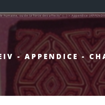
de humaine, ou de la force des affects" (…)
>
Appendice (APPENDI
 EIV - APPENDICE - CH