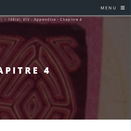
MENU
X)
>
138(4). EIV - Appendice - Chapitre 4
APITRE 4