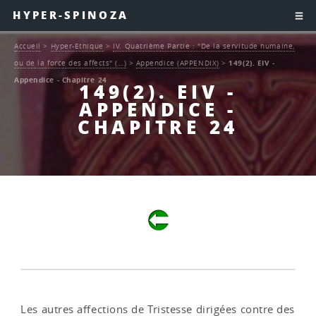
HYPER-SPINOZA
Accueil
>
Hyper-Ethique
>
IV. Quatrième Partie : "De la servitude humaine,
ou de la force des affects" (…)
>
Appendice (APPENDIX)
>
149(2). EIV -
Appendice - Chapitre 24
149(2). EIV -
APPENDICE -
CHAPITRE 24
Les autres affections de Tristesse dirigées contre des