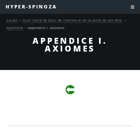
HYPER-SPINOZA
Accueil
>
Court traité de Dieu, de l’homme et de la santé de son âme.
>
Appendice
>
Appendice I. Axiomes
APPENDICE I.
AXIOMES