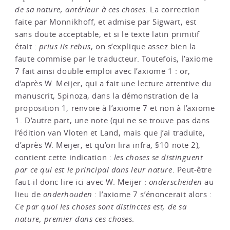
de sa nature, antérieur à ces choses
. La correction
faite par Monnikhoff, et admise par Sigwart, est
sans doute acceptable, et si le texte latin primitif
était :
prius iis rebus
, on s’explique assez bien la
faute commise par le traducteur. Toutefois, l’axiome
7 fait ainsi double emploi avec l’axiome 1 : or,
d’après W. Meijer, qui a fait une lecture attentive du
manuscrit, Spinoza, dans la démonstration de la
proposition 1, renvoie à l’axiome 7 et non à l’axiome
1. D’autre part, une note (qui ne se trouve pas dans
l’édition van Vloten et Land, mais que j’ai traduite,
d’après W. Meijer, et qu’on lira infra, §10 note 2),
contient cette indication :
les choses se distinguent
par ce qui est le principal dans leur nature
. Peut-être
faut-il donc lire ici avec W. Meijer :
onderscheiden
au
lieu de
onderhouden
: l’axiome 7 s’énoncerait alors :
Ce par quoi les choses sont distinctes est, de sa
nature, premier dans ces choses
.