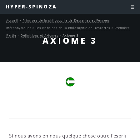
HYPER-SPINOZA
Accueil
>
Principes de la philosophie de Descartes et Pensées
métaphysiques
>
Les Principes de la Philosophie de Descartes
>
Première
Partie
>
Définitions et Axiomes
>
Axiome 3
AXIOME 3
Si nous avons en nous quelque chose outre l’esprit