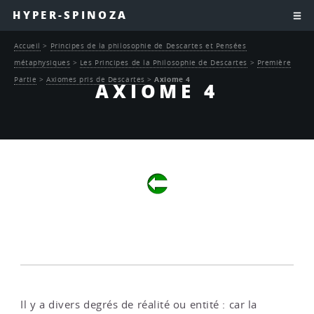
HYPER-SPINOZA
Accueil
>
Principes de la philosophie de Descartes et Pensées
métaphysiques
>
Les Principes de la Philosophie de Descartes
>
Première
Partie
>
Axiomes pris de Descartes
>
Axiome 4
AXIOME 4
Il y a divers degrés de réalité ou entité : car la