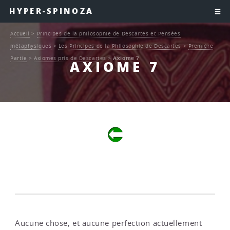
HYPER-SPINOZA
Accueil
>
Principes de la philosophie de Descartes et Pensées
métaphysiques
>
Les Principes de la Philosophie de Descartes
>
Première
Partie
>
Axiomes pris de Descartes
>
Axiome 7
AXIOME 7
Aucune chose, et aucune perfection actuellement