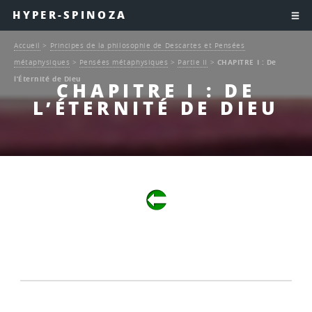
HYPER-SPINOZA
Accueil
>
Principes de la philosophie de Descartes et Pensées
métaphysiques
>
Pensées métaphysiques
>
Partie II
>
CHAPITRE I : De
l’Éternité de Dieu
CHAPITRE I : DE
L’ÉTERNITÉ DE DIEU