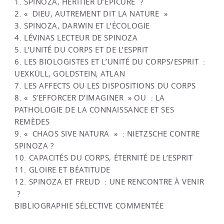
1. SPINOZA, HÉRITIER D’ÉPICURE ?
2. « DIEU, AUTREMENT DIT LA NATURE »
3. SPINOZA, DARWIN ET L’ÉCOLOGIE
4. LÉVINAS LECTEUR DE SPINOZA
5. L’UNITÉ DU CORPS ET DE L’ESPRIT
6. LES BIOLOGISTES ET L’UNITÉ DU CORPS/ESPRIT :
UEXKÜLL, GOLDSTEIN, ATLAN
7. LES AFFECTS OU LES DISPOSITIONS DU CORPS
8. « S’EFFORCER D’IMAGINER » OU : LA
PATHOLOGIE DE LA CONNAISSANCE ET SES
REMÈDES
9. « CHAOS SIVE NATURA » : NIETZSCHE CONTRE
SPINOZA ?
10. CAPACITÉS DU CORPS, ÉTERNITÉ DE L’ESPRIT
11. GLOIRE ET BÉATITUDE
12. SPINOZA ET FREUD : UNE RENCONTRE À VENIR
?
BIBLIOGRAPHIE SÉLECTIVE COMMENTÉE