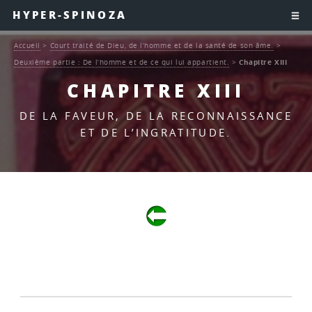
HYPER-SPINOZA
Accueil
>
Court traité de Dieu, de l’homme et de la santé de son âme.
>
Deuxième partie : De l’homme et de ce qui lui appartient.
>
Chapitre XIII
CHAPITRE XIII
DE LA FAVEUR, DE LA RECONNAISSANCE
ET DE L’INGRATITUDE.