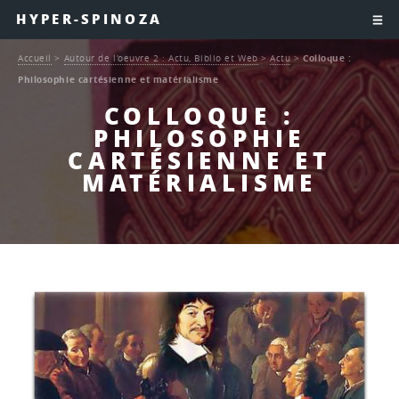
HYPER-SPINOZA
Accueil
>
Autour de l’oeuvre 2 : Actu, Biblio et Web
>
Actu
>
Colloque :
Philosophie cartésienne et matérialisme
COLLOQUE :
PHILOSOPHIE
CARTÉSIENNE ET
MATÉRIALISME