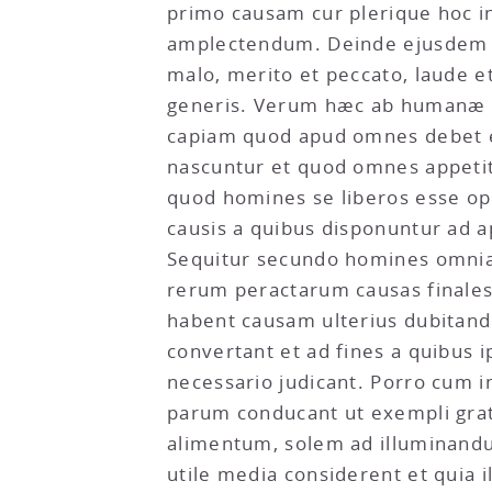
primo causam cur plerique hoc i
amplectendum. Deinde ejusdem f
malo, merito et peccato, laude et
generis. Verum hæc ab humanæ men
capiam quod apud omnes debet 
nascuntur et quod omnes appetit
quod homines se liberos esse op
causis a quibus disponuntur ad 
Sequitur secundo homines omnia 
rerum peractarum causas finales 
habent causam ulterius dubitandi
convertant et ad fines a quibus i
necessario judicant. Porro cum 
parum conducant ut exempli grat
alimentum, solem ad illuminand
utile media considerent et quia 