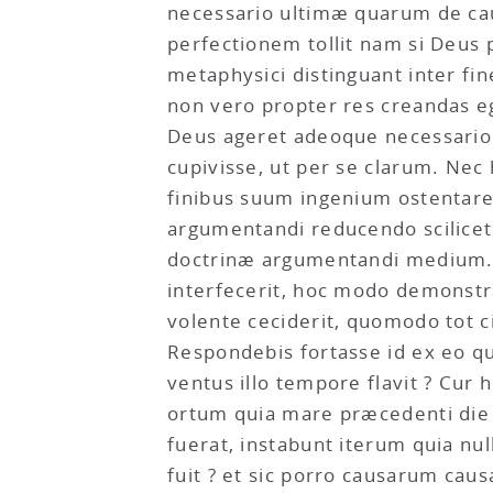
necessario ultimæ quarum de ca
perfectionem tollit nam si Deus p
metaphysici distinguant inter fi
non vero propter res creandas e
Deus ageret adeoque necessario 
cupivisse, ut per se clarum. Ne
finibus suum ingenium ostentar
argumentandi reducendo scilicet 
doctrinæ argumentandi medium. N
interfecerit, hoc modo demonstr
volente ceciderit, quomodo tot 
Respondebis fortasse id ex eo qu
ventus illo tempore flavit ? Cur
ortum quia mare præcedenti die 
fuerat, instabunt iterum quia nul
fuit ? et sic porro causarum ca