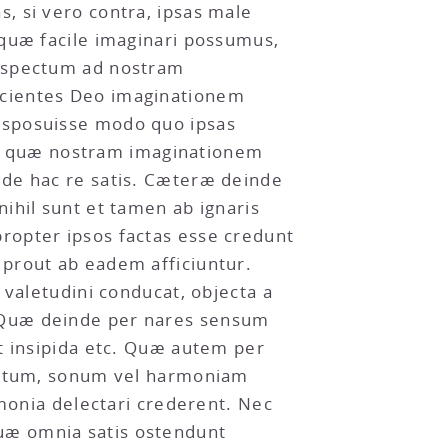
, si vero contra, ipsas male
 quæ facile imaginari possumus,
respectum ad nostram
scientes Deo imaginationem
isposuisse modo quo ipsas
ntur quæ nostram imaginationem
 de hac re satis. Cæteræ deinde
ihil sunt et tamen ab ignaris
ropter ipsos factas esse credunt
 prout ab eadem afficiuntur.
 valetudini conducat, objecta a
 Quæ deinde per nares sensum
t insipida etc. Quæ autem per
epitum, sonum vel harmoniam
nia delectari crederent. Nec
uæ omnia satis ostendunt