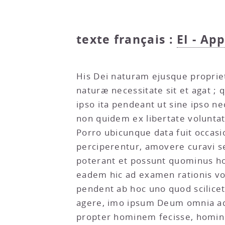
texte français :
EI - Ap
His Dei naturam ejusque propriet
naturæ necessitate sit et agat ;
ipso ita pendeant ut sine ipso n
non quidem ex libertate voluntati
Porro ubicunque data fuit occa
perciperentur, amovere curavi 
poterant et possunt quominus h
eadem hic ad examen rationis vo
pendent ab hoc uno quod scilice
agere, imo ipsum Deum omnia ad
propter hominem fecisse, homine