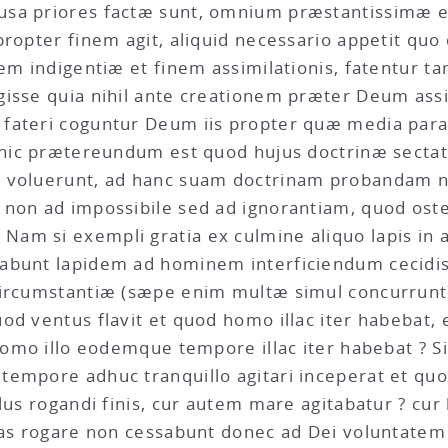
usa priores factæ sunt, omnium præstantissimæ e
ropter finem agit, aliquid necessario appetit quo 
nem indigentiæ et finem assimilationis, fatentur
gisse quia nihil ante creationem præter Deum ass
fateri coguntur Deum iis propter quæ media parar
c hic prætereundum est quod hujus doctrinæ sectat
e voluerunt, ad hanc suam doctrinam probandam
non ad impossibile sed ad ignorantiam, quod osten
am si exempli gratia ex culmine aliquo lapis in a
abunt lapidem ad hominem interficiendum cecidis
circumstantiæ (sæpe enim multæ simul concurrunt
od ventus flavit et quod homo illac iter habebat, 
 homo illo eodemque tempore illac iter habebat ?
tempore adhuc tranquillo agitari inceperat et qu
lus rogandi finis, cur autem mare agitabatur ? cur
usas rogare non cessabunt donec ad Dei voluntatem