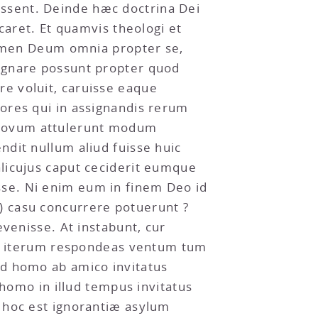
ssent. Deinde hæc doctrina Dei
caret. Et quamvis theologi et
 tamen Deum omnia propter se,
ignare possunt propter quod
e voluit, caruisse eaque
ores qui in assignandis rerum
 novum attulerunt modum
dit nullum aliud fuisse huic
licujus caput ceciderit eumque
se. Ni enim eum in finem Deo id
) casu concurrere potuerunt ?
evenisse. At instabunt, cur
 Si iterum respondeas ventum tum
od homo ab amico invitatus
 homo in illud tempus invitatus
 hoc est ignorantiæ asylum