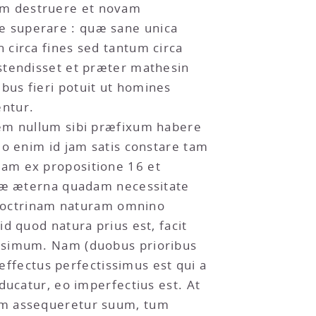
am destruere et novam
e superare : quæ sane unica
 circa fines sed tantum circa
stendisset et præter mathesin
bus fieri potuit ut homines
ntur.
nem nullum sibi præfixum habere
do enim id jam satis constare tam
uam ex propositione 16 et
uræ æterna quadam necessitate
doctrinam naturam omnino
d quod natura prius est, facit
issimum. Nam (duobus prioribus
 effectus perfectissimus est qui a
ducatur, eo imperfectius est. At
nem assequeretur suum, tum