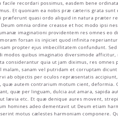
facile recordari possimus, easdem bene ordinatas
imus. Et quoniam ea nobis præ cæteris grata sunt
 præferunt quasi ordo aliquid in natura præter 
e Deum omnia ordine creasse et hoc modo ipsi ne
 humanæ imaginationi providentem res omnes eo d
c moram forsan iis injiciet quod infinita reperia
psam propter ejus imbecillitatem confundunt. Sed
 modos quibus imaginatio diversimode afficitur, n
a considerantur quia ut jam diximus, res omnes p
el malam, sanam vel putridam et corruptam dicunt
vi ab objectis per oculos repræsentatis accipiunt,
ur, quæ autem contrarium motum cient, deformia.
ant, quæ per linguam, dulcia aut amara, sapida au
 aut lævia etc. Et quæ denique aures movent, str
um homines adeo dementavit ut Deum etiam harmo
suaserint motus cælestes harmoniam componere. Q