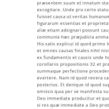
præsentem suum et innatum stat
excogitare. Unde pro certo sta
fuisset causa ut veritas humanum
figurarum essentias et propriet
aliæ etiam adsignari possunt ca
communia hæc præjudicia animad
His satis explicui id quod prim
et omnes causas finales nihil ni
ex fundamentis et causis unde h
corollariis propositionis 32 et
summaque perfectione proceder
evertere. Nam id quod revera cau
posterius. Et denique id quod s
omissis quia per se manifesta sun
Deo immediate producitur et quo 
si res quæ immediate a Deo pro