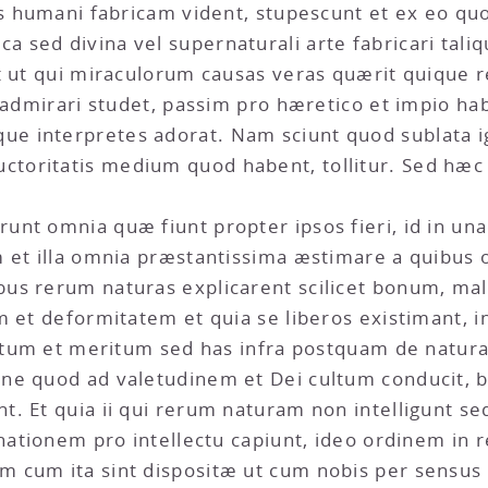
is humani fabricam vident, stupescunt et ex eo quo
sed divina vel supernaturali arte fabricari taliq
t ut qui miraculorum causas veras quærit quique r
s admirari studet, passim pro hæretico et impio ha
e interpretes adorat. Nam sciunt quod sublata i
oritatis medium quod habent, tollitur. Sed hæc r
unt omnia quæ fiunt propter ipsos fieri, id in u
 et illa omnia præstantissima æstimare a quibus 
us rerum naturas explicarent scilicet bonum, ma
m et deformitatem et quia se liberos existimant, 
catum et meritum sed has infra postquam de natur
ne quod ad valetudinem et Dei cultum conducit, 
t. Et quia ii qui rerum naturam non intelligunt 
inationem pro intellectu capiunt, ideo ordinem in 
 cum ita sint dispositæ ut cum nobis per sensus 