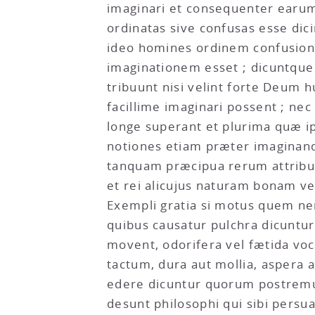
imaginari et consequenter earum 
ordinatas sive confusas esse dic
ideo homines ordinem confusioni
imaginationem esset ; dicuntqu
tribuunt nisi velint forte Deum
facillime imaginari possent ; ne
longe superant et plurima quæ i
notiones etiam præter imaginandi
tanquam præcipua rerum attribut
et rei alicujus naturam bonam v
Exempli gratia si motus quem ner
quibus causatur pulchra dicunt
movent, odorifera vel fætida voc
tactum, dura aut mollia, aspera
edere dicuntur quorum postrem
desunt philosophi qui sibi per