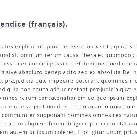
pendice (français)
.
ates explicui ut quod necessario existit ; quod si
 quod sit omnium rerum causa libera et quomodo ; 
ec esse nec concipi possint ; et denique quod omn
s sive absoluto beneplacito sed ex absoluta Dei na
sio, præjudicia quæ impedire poterant quominus 
sed quia non pauca adhuc restant præjudicia quæ
omines rerum concatenationem eo quo ipsam expli
care operæ pretium duxi. Et quoniam omnia quæ hi
t communiter supponant homines omnes res natur
 certum aliquem finem dirigere pro certo statua
m autem ut ipsum coleret. Hoc igitur unum prius