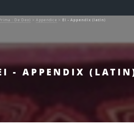
 Prima : De Deo)
>
Appendice
>
EI - Appendix (latin)
EI - APPENDIX (LATIN