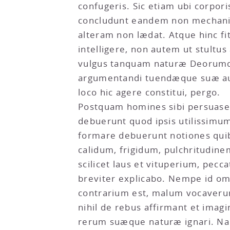
confugeris. Sic etiam ubi corpor
concludunt eandem non mechanica 
alteram non lædat. Atque hinc fi
intelligere, non autem ut stultu
vulgus tanquam naturæ Deorumqu
argumentandi tuendæque suæ auct
loco hic agere constitui, pergo.
Postquam homines sibi persuaser
debuerunt quod ipsis utilissimum
formare debuerunt notiones quib
calidum, frigidum, pulchritudine
scilicet laus et vituperium, pec
breviter explicabo. Nempe id om
contrarium est, malum vocaverun
nihil de rebus affirmant et imag
rerum suæque naturæ ignari. Nam