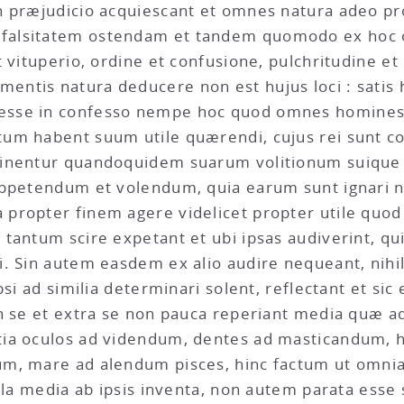
n præjudicio acquiescant et omnes natura adeo pr
alsitatem ostendam et tandem quomodo ex hoc or
 vituperio, ordine et confusione, pulchritudine et 
tis natura deducere non est hujus loci : satis h
esse in confesso nempe hoc quod omnes homines
um habent suum utile quærendi, cujus rei sunt con
inentur quandoquidem suarum volitionum suique a
appetendum et volendum, quia earum sunt ignari 
propter finem agere videlicet propter utile quod
tantum scire expetant et ubi ipsas audiverint, qu
. Sin autem easdem ex alio audire nequeant, nihil 
psi ad similia determinari solent, reflectant et sic
in se et extra se non pauca reperiant media quæ
ia oculos ad videndum, dentes ad masticandum, h
um, mare ad alendum pisces, hinc factum ut omni
illa media ab ipsis inventa, non autem parata esse