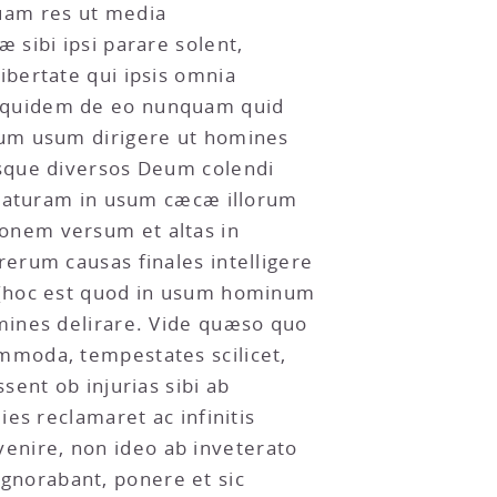
uam res ut media
sibi ipsi parare solent,
bertate qui ipsis omnia
doquidem de eo nunquam quid
num usum dirigere ut homines
isque diversos Deum colendi
 naturam in usum cæcæ illorum
tionem versum et altas in
erum causas finales intelligere
 (hoc est quod in usum hominum
mines delirare. Vide quæso quo
mmoda, tempestates scilicet,
ent ob injurias sibi ab
es reclamaret ac infinitis
nire, non ideo ab inveterato
 ignorabant, ponere et sic