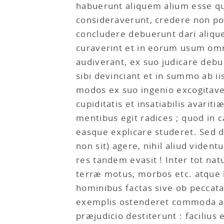
habuerunt aliquem alium esse qu
consideraverunt, credere non pot
concludere debuerunt dari aliqu
curaverint et in eorum usum om
audiverant, ex suo judicare deb
sibi devinciant et in summo ab 
modos ex suo ingenio excogitave
cupiditatis et insatiabilis avari
mentibus egit radices ; quod in 
easque explicare studeret. Sed 
non sit) agere, nihil aliud vid
res tandem evasit ! Inter tot n
terræ motus, morbos etc. atque h
hominibus factas sive ob peccata
exemplis ostenderet commoda at
præjudicio destiterunt : facilius