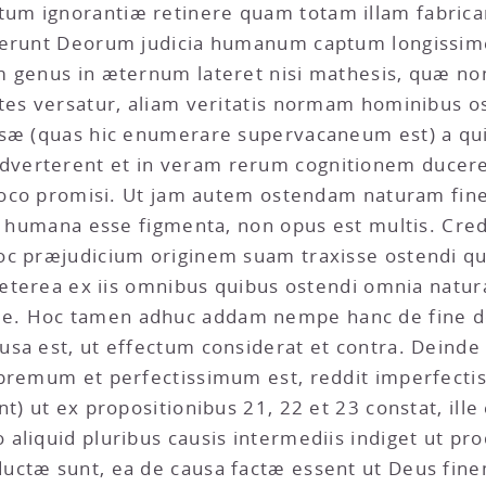
um ignorantiæ retinere quam totam illam fabric
tuerunt Deorum judicia humanum captum longissim
 genus in æternum lateret nisi mathesis, quæ non
ates versatur, aliam veritatis normam hominibus o
usæ (quas hic enumerare supervacaneum est) a qui
verterent et in veram rerum cognitionem ducere
o loco promisi. Ut jam autem ostendam naturam fi
si humana esse figmenta, non opus est multis. Cre
oc præjudicium originem suam traxisse ostendi q
 præterea ex iis omnibus quibus ostendi omnia nat
e. Hoc tamen adhuc addam nempe hanc de fine 
sa est, ut effectum considerat et contra. Deinde i
upremum et perfectissimum est, reddit imperfect
t) ut ex propositionibus 21, 22 et 23 constat, ille
aliquid pluribus causis intermediis indiget ut pro
ductæ sunt, ea de causa factæ essent ut Deus fi