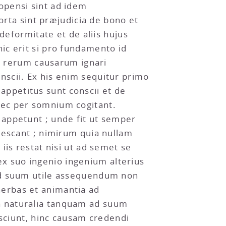
opensi sint ad idem
ta sint præjudicia de bono et
deformitate et de aliis hujus
ic erit si pro fundamento id
 rerum causarum ignari
scii. Ex his enim sequitur primo
ppetitus sunt conscii et de
nec per somnium cogitant.
 appetunt ; unde fit ut semper
iescant ; nimirum quia nullam
iis restat nisi ut ad semet se
 ex suo ingenio ingenium alterius
 ad suum utile assequendum non
erbas et animantia ad
a naturalia tanquam ad suum
 sciunt, hinc causam credendi