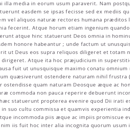
i illa media in eorum usum paraverit. Nam postq
uerunt easdem se ipsas fecisse sed ex mediis quæ 
em vel aliquos naturæ rectores humana præditos li
nia fecerint. Atque horum etiam ingenium quan
uerunt atque hinc statuerunt Deos omnia in homi
iisdem honore habeantur ; unde factum ut unusqu
rit ut Deus eos supra reliquos diligeret et totam
tiæ dirigeret. Atque ita hoc præjudicium in supersti
causa fuit ut unusquisque maximo conatu omnium r
dum quæsiverunt ostendere naturam nihil frustra
entur ostendisse quam naturam Deosque æque ac ho
aturæ commoda non pauca reperire debuerunt inco
æc statuerunt propterea evenire quod Dii irati ess
 in suo cultu commissa et quamvis experientia indi
que incommoda piis æque ac impiis promiscue eve
 enim iis fuit hoc inter alia incognita quorum usum