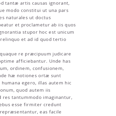
d tantæ artis causas ignorant,
ue modo constitui ut una pars
es naturales ut doctus
beatur et proclametur ab iis quos
gnorantia stupor hoc est unicum
elinquo et ad id quod tertio
naquaque re præcipuum judicare
optime afficiebantur. Unde has
lum, ordinem, confusionem,
inde hæ notiones ortæ sunt
a humana egero, illas autem hic
bonum, quod autem iis
sed res tantummodo imaginantur,
rebus esse firmiter credunt
repræsentantur, eas facile