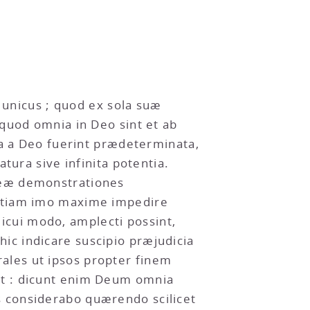
t unicus ; quod ex sola suæ
quod omnia in Deo sint et ab
ia a Deo fuerint prædeterminata,
tura sive infinita potentia.
meæ demonstrationes
 etiam imo maxime impedire
cui modo, amplecti possint,
c indicare suscipio præjudicia
ales ut ipsos propter finem
nt : dicunt enim Deum omnia
 considerabo quærendo scilicet