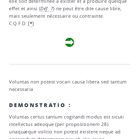
elle soit déterminée à exister et à produire quelque
effet et ainsi (
Déf. 7
) ne peut être dite cause libre,
mais seulement nécessaire ou contrainte.
*
C.Q.F.D.
[
]
Voluntas non potest vocari causa libera sed tantum
necessaria.
DEMONSTRATIO :
Voluntas certus tantum cogitandi modus est sicuti
intellectus adeoque (per propositionem 28)
unaquæque volitio non potest existere neque ad