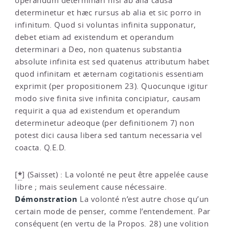
operandum determinari nisi ab alia causa
determinetur et hæc rursus ab alia et sic porro in
infinitum. Quod si voluntas infinita supponatur,
debet etiam ad existendum et operandum
determinari a Deo, non quatenus substantia
absolute infinita est sed quatenus attributum habet
quod infinitam et æternam cogitationis essentiam
exprimit (per propositionem 23). Quocunque igitur
modo sive finita sive infinita concipiatur, causam
requirit a qua ad existendum et operandum
determinetur adeoque (per definitionem 7) non
potest dici causa libera sed tantum necessaria vel
coacta. Q.E.D.
*
[
]
(Saisset) : La volonté ne peut être appelée cause
libre ; mais seulement cause nécessaire.
Démonstration
La volonté n’est autre chose qu’un
certain mode de penser, comme l’entendement. Par
conséquent (en vertu de la Propos. 28) une volition