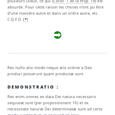
plusieurs Dieux, ce qui (
Coroll. 1 de la Prop. 14
) est
absurde. Pour cette raison les choses n’ont pu être
d’une manière autre et dans un ordre autre, etc.
*
C.Q.F.D.
[
]
Res nullo alio modo neque alio ordine a Deo
produci potuerunt quam productæ sunt.
DEMONSTRATIO :
Res enim omnes ex data Dei natura necessario
sequutæ sunt (per propositionem 16) et ex
necessitate naturæ Dei determinatæ sunt ad certo