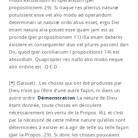
modo existendum et operandum (per
propositionem 29). Si itaque res alterius naturæ
potuissent esse vel alio modo ad operandum
determinari ut naturæ ordo alius esset, ergo Dei
etiam natura alia posset esse quam jam est ac
proinde (per propositionem 11) illa etiam deberet
existere et consequenter duo vel plures possent dari
Dii, quod (per corollarium I propositionis 14) est
absurdum. Quapropter res nullo alio modo neque
alio ordine etc. Q.E.D.
*
[
]
(Saisset) : Les choses qui ont été produites par
Dieu n’ont pu l’être d’une autre façon, ni dans un
Démonstration
autre ordre.
La nature de Dieu
étant donnée, toute choses en découlent
nécessairement (en vertu de la Propos. l6), et c’est
par la nécessité de cette même nature qu’elles sont
déterminées à exister et à agir de telle ou telle façon
(par la Propos. 29). Si donc les choses pouvaient